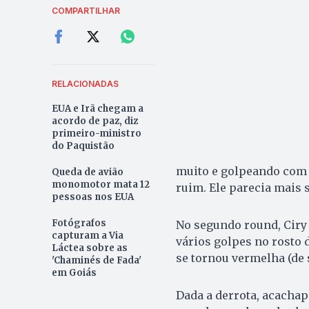
COMPARTILHAR
RELACIONADAS
EUA e Irã chegam a
acordo de paz, diz
primeiro-ministro
do Paquistão
muito e golpeando com e
Queda de avião
monomotor mata 12
ruim. Ele parecia mais 
pessoas nos EUA
Fotógrafos
No segundo round, Ciry 
capturam a Via
vários golpes no rosto 
Láctea sobre as
se tornou vermelha (de 
'Chaminés de Fada'
em Goiás
Dada a derrota, acachapa