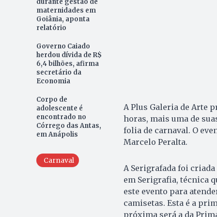
durante gestão de
maternidades em
Goiânia, aponta
relatório
Governo Caiado
herdou dívida de R$
6,4 bilhões, afirma
secretário da
Economia
Corpo de
A Plus Galeria de Arte p
adolescente é
encontrado no
horas, mais uma de suas 
Córrego das Antas,
folia de carnaval. O ev
em Anápolis
Marcelo Peralta.
Carnaval
A Serigrafada foi criada
em Serigrafia, técnica 
este evento para atende
camisetas. Esta é a prim
próxima será a da Prim