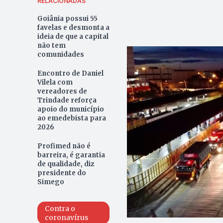
RELACIONADAS
Goiânia possui 55
favelas e desmonta a
ideia de que a capital
não tem
comunidades
Encontro de Daniel
Vilela com
vereadores de
Trindade reforça
apoio do município
ao emedebista para
2026
Profimed não é
barreira, é garantia
de qualidade, diz
presidente do
Simego
Contra o
coronavírus