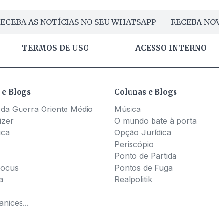
ECEBA AS NOTÍCIAS NO SEU WHATSAPP
RECEBA NOV
TERMOS DE USO
ACESSO INTERNO
 e Blogs
Colunas e Blogs
 da Guerra Oriente Médio
Música
izer
O mundo bate à porta
ica
Opção Jurídica
Periscópio
Ponto de Partida
Pocus
Pontos de Fuga
a
Realpolitik
nices...