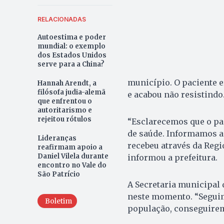
RELACIONADAS
Autoestima e poder
mundial: o exemplo
dos Estados Unidos
serve para a China?
município. O paciente 
Hannah Arendt, a
filósofa judia-alemã
e acabou não resistindo
que enfrentou o
autoritarismo e
rejeitou rótulos
“Esclarecemos que o pa
de saúde. Informamos a
Lideranças
recebeu através da Regi
reafirmam apoio a
Daniel Vilela durante
informou a prefeitura.
encontro no Vale do
São Patrício
A Secretaria municipal 
neste momento. “Seguim
Boletim
população, conseguirem