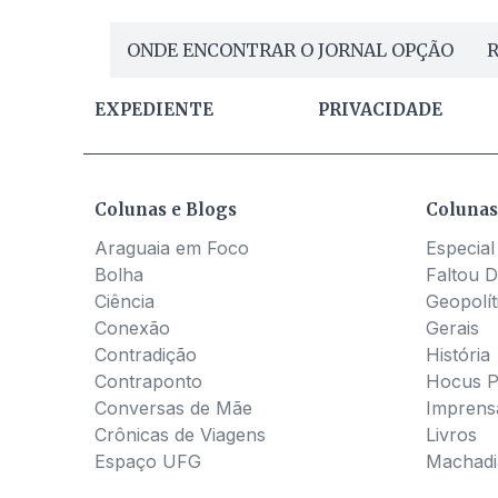
ONDE ENCONTRAR O JORNAL OPÇÃO
R
EXPEDIENTE
PRIVACIDADE
Colunas e Blogs
Colunas
Araguaia em Foco
Especial
Bolha
Faltou D
Ciência
Geopolít
Conexão
Gerais
Contradição
História
Contraponto
Hocus 
Conversas de Mãe
Imprens
Crônicas de Viagens
Livros
Espaço UFG
Machadia