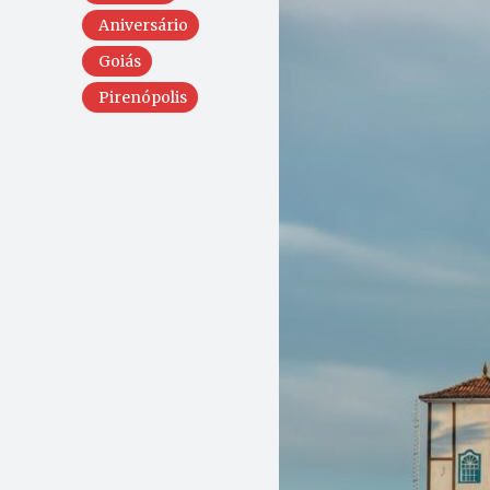
Aniversário
Goiás
Pirenópolis