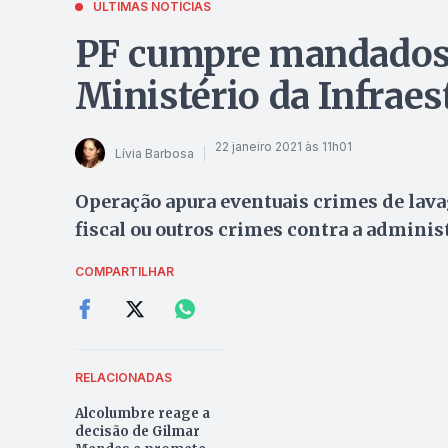
ÚLTIMAS NOTÍCIAS
PF cumpre mandados 
Ministério da Infraes
22 janeiro 2021 às 11h01
Lívia Barbosa
Operação apura eventuais crimes de lav
fiscal ou outros crimes contra a adminis
COMPARTILHAR
RELACIONADAS
Alcolumbre reage a
decisão de Gilmar