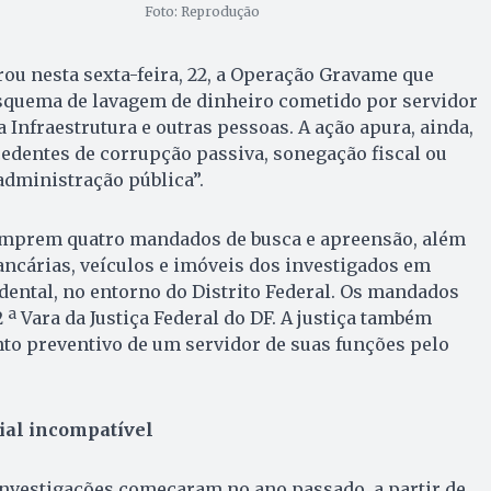
Foto: Reprodução
grou nesta sexta-feira, 22, a Operação Gravame que
squema de lavagem de dinheiro cometido por servidor
 Infraestrutura e outras pessoas. A ação apura, ainda,
edentes de corrupção passiva, sonegação fiscal ou
administração pública”.
cumprem quatro mandados de busca e apreensão, além
ancárias, veículos e imóveis dos investigados em
idental, no entorno do Distrito Federal. Os mandados
ª Vara da Justiça Federal do DF. A justiça também
to preventivo de um servidor de suas funções pelo
ial incompatível
investigações começaram no ano passado, a partir de