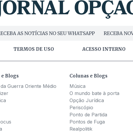
ECEBA AS NOTÍCIAS NO SEU WHATSAPP
RECEBA NOV
TERMOS DE USO
ACESSO INTERNO
 e Blogs
Colunas e Blogs
 da Guerra Oriente Médio
Música
izer
O mundo bate à porta
ica
Opção Jurídica
Periscópio
Ponto de Partida
Pocus
Pontos de Fuga
a
Realpolitik