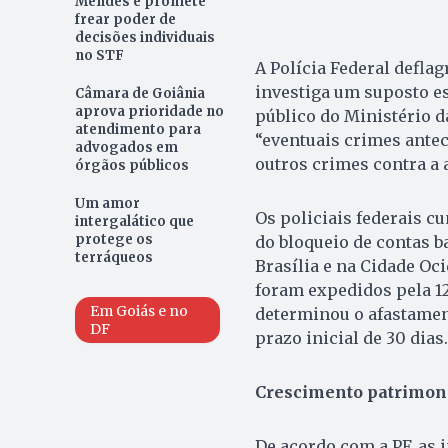
Mendes e promete
frear poder de
decisões individuais
no STF
A Polícia Federal defla
investiga um suposto e
Câmara de Goiânia
aprova prioridade no
público do Ministério da
atendimento para
“eventuais crimes antec
advogados em
outros crimes contra a 
órgãos públicos
Um amor
Os policiais federais 
intergalático que
protege os
do bloqueio de contas b
terráqueos
Brasília e na Cidade Oc
foram expedidos pela 12 
Em Goiás e no
determinou o afastamen
DF
prazo inicial de 30 dias.
Crescimento patrimon
De acordo com a PF, as 