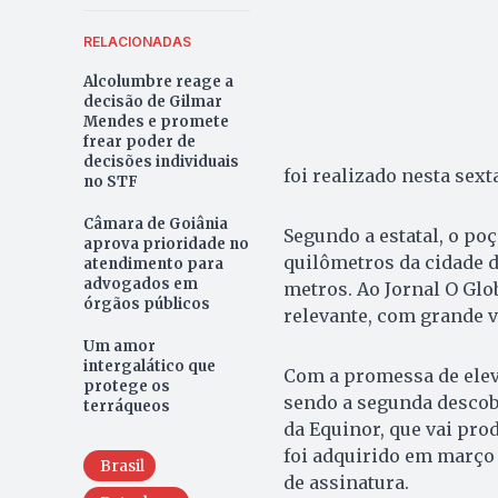
RELACIONADAS
Alcolumbre reage a
decisão de Gilmar
Mendes e promete
frear poder de
decisões individuais
foi realizado nesta sexta
no STF
Câmara de Goiânia
Segundo a estatal, o po
aprova prioridade no
quilômetros da cidade d
atendimento para
advogados em
metros. Ao Jornal O Glo
órgãos públicos
relevante, com grande 
Um amor
intergalático que
Com a promessa de eleva
protege os
sendo a segunda descober
terráqueos
da Equinor, que vai pro
foi adquirido em março
Brasil
de assinatura.