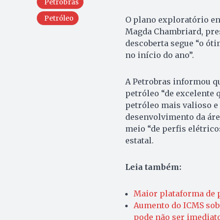
Petrobras
Petróleo
O plano exploratório env
Magda Chambriard, pres
descoberta segue “o óti
no início do ano”.
A Petrobras informou qu
petróleo “de excelente 
petróleo mais valioso 
desenvolvimento da área
meio “de perfis elétrico
estatal.
Leia também:
Maior plataforma de p
Aumento do ICMS sobr
pode não ser imediat