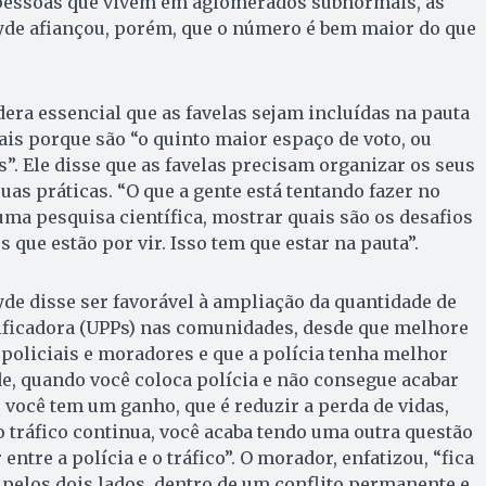
 pessoas que vivem em aglomerados subnormais, as
yde afiançou, porém, que o número é bem maior do que
dera essencial que as favelas sejam incluídas na pauta
ais porque são “o quinto maior espaço de voto, ou
ís”. Ele disse que as favelas precisam organizar os seus
suas práticas. “O que a gente está tentando fazer no
uma pesquisa científica, mostrar quais são os desafios
 que estão por vir. Isso tem que estar na pauta”.
yde disse ser favorável à ampliação da quantidade de
cificadora (UPPs) nas comunidades, desde que melhore
policiais e moradores e que a polícia tenha melhor
de, quando você coloca polícia e não consegue acabar
, você tem um ganho, que é reduzir a perda de vidas,
tráfico continua, você acaba tendo uma outra questão
entre a polícia e o tráfico”. O morador, enfatizou, “fica
pelos dois lados, dentro de um conflito permanente e