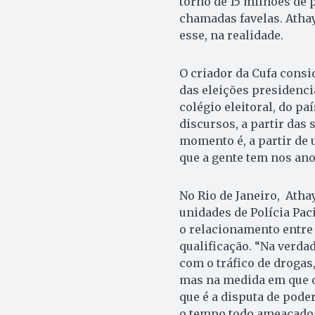
torno de 15 milhões de
chamadas favelas. Atha
esse, na realidade.
O criador da Cufa consi
das eleições presidenci
colégio eleitoral, do pa
discursos, a partir das 
momento é, a partir de 
que a gente tem nos anos
No Rio de Janeiro, Atha
unidades de Polícia Pa
o relacionamento entre 
qualificação. “Na verda
com o tráfico de drogas
mas na medida em que o 
que é a disputa de poder 
o tempo todo ameaçado 