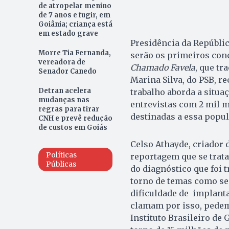
de atropelar menino
de 7 anos e fugir, em
Goiânia; criança está
em estado grave
Presidência da Repúblic
Morre Tia Fernanda,
serão os primeiros conc
vereadora de
Chamado Favela
, que tr
Senador Canedo
Marina Silva, do PSB, re
Detran acelera
trabalho aborda a situaçã
mudanças nas
entrevistas com 2 mil mo
regras para tirar
destinadas a essa popul
CNH e prevê redução
de custos em Goiás
Celso Athayde, criador d
Políticas
reportagem que se trata
Públicas
do diagnóstico que foi 
torno de temas como se
dificuldade de implanta
clamam por isso, pedem
Instituto Brasileiro de 