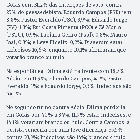
Goiás com 31,2% das intenções de voto, contra
25% do peessedebista. Eduardo Campos (PSB) tem
8,8%; Pastor Everaldo (PSC), 3,9%; Eduardo Jorge
(PV), 1,3%; Rui Costa Pimenta (PCO) e Zé Maria
(PSTU), 0,9%; Luciana Genro (Psol), 0,8%; Mauro
Iasi, 0,3%; e Levy Fidelix, 0,2%. Disseram estar
indecisos 16,6%, enquanto 10,1% afirmaram que
votarão branco ou nulo.
Na espontânea, Dilma está na frente com 18,7%.
Aécio tem 11,9%; Eduardo Campos, 4,1%; Pastor
Everaldo, 1%; e Eduardo Jorge, 0,3%. Indecisos são
64,1%.
No segundo turno contra Aécio, Dilma perderia
em Goiás por 40% a 34%. 11,9% estão indecisos; e
14,1% votariam branco ou nulo. Contra Campos, a
petista venceria por uma leve diferença: 35,5%
contra 33,3%; Indecisos são 14%; brancos e nulo