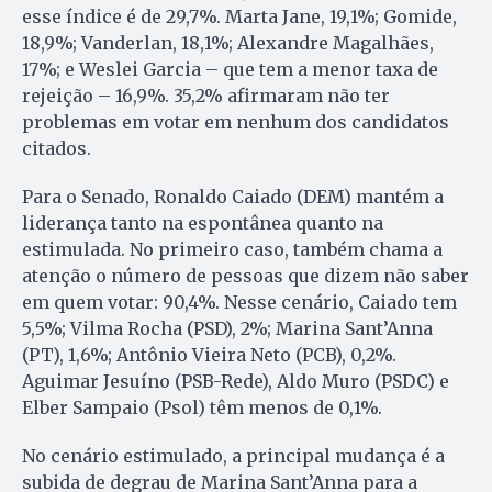
esse índice é de 29,7%. Marta Jane, 19,1%; Gomide,
18,9%; Vanderlan, 18,1%; Alexandre Magalhães,
17%; e Weslei Garcia – que tem a menor taxa de
rejeição – 16,9%. 35,2% afirmaram não ter
problemas em votar em nenhum dos candidatos
citados.
Para o Senado, Ronaldo Caiado (DEM) mantém a
liderança tanto na espontânea quanto na
estimulada. No primeiro caso, também chama a
atenção o número de pessoas que dizem não saber
em quem votar: 90,4%. Nesse cenário, Caiado tem
5,5%; Vilma Rocha (PSD), 2%; Marina Sant’Anna
(PT), 1,6%; Antônio Vieira Neto (PCB), 0,2%.
Aguimar Jesuíno (PSB-Rede), Aldo Muro (PSDC) e
Elber Sampaio (Psol) têm menos de 0,1%.
No cenário estimulado, a principal mudança é a
subida de degrau de Marina Sant’Anna para a