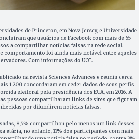
rsidades de Princeton, em Nova Jersey, e Universidade
concluíram que usuários de Facebook com mais de 65
os a compartilhar notícias falsas na rede social.
se comportamento foi ainda mais notável entre aqueles
servadores. Com informações do UOL.
ublicado na revista Sciences Advances e reuniu cerca
uais 1.200 concordaram em ceder dados de seus perfis
orrida eleitoral pela presidência dos EUA, em 2016. A
ssas pessoas compartilharam links de sites que figuram
nhecidas por difundirem notícias falsas.
isadas, 8,5% compartilhou pelo menos um link desses
ixa etária, no entanto, 11% dos participantes com mais
mpartilhando uma notícia falsa no período, contra 3%