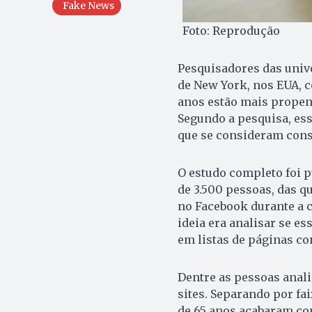
Fake News
Foto: Reprodução
Pesquisadores das unive
de New York, nos EUA, 
anos estão mais propens
Segundo a pesquisa, es
que se consideram con
O estudo completo foi p
de 3.500 pessoas, das q
no Facebook durante a c
ideia era analisar se e
em listas de páginas co
Dentre as pessoas anal
sites. Separando por fa
de 65 anos acabaram co