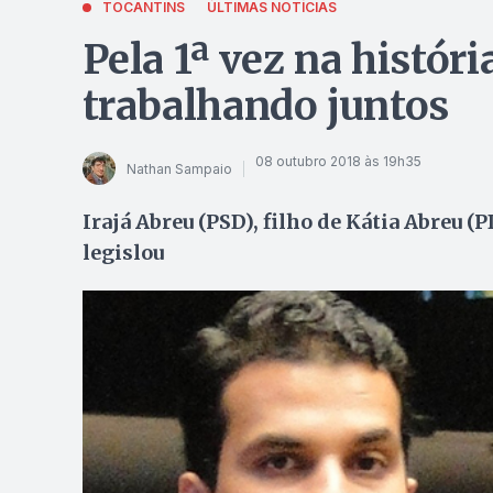
TOCANTINS
ÚLTIMAS NOTÍCIAS
Pela 1ª vez na históri
trabalhando juntos
08 outubro 2018 às 19h35
Nathan Sampaio
Irajá Abreu (PSD), filho de Kátia Abreu 
legislou