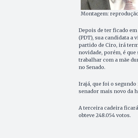
Montagem: reproduçã
Depois de ter ficado em
(PDT), sua candidata a 
partido de Ciro, irá te
novidade, porém, é que s
trabalhar com a mãe dur
no Senado.
Irajá, que foi o segund
senador mais novo da his
A terceira cadeira fica
obteve 248.054 votos.