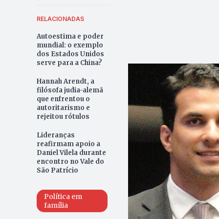
RELACIONADAS
Autoestima e poder
mundial: o exemplo
dos Estados Unidos
serve para a China?
Hannah Arendt, a
filósofa judia-alemã
que enfrentou o
autoritarismo e
rejeitou rótulos
Lideranças
reafirmam apoio a
Daniel Vilela durante
encontro no Vale do
São Patrício
Política em
família