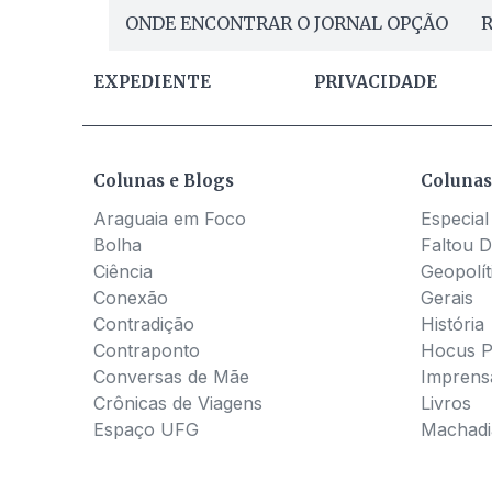
ONDE ENCONTRAR O JORNAL OPÇÃO
R
EXPEDIENTE
PRIVACIDADE
Colunas e Blogs
Colunas
Araguaia em Foco
Especial
Bolha
Faltou D
Ciência
Geopolít
Conexão
Gerais
Contradição
História
Contraponto
Hocus 
Conversas de Mãe
Imprens
Crônicas de Viagens
Livros
Espaço UFG
Machadia