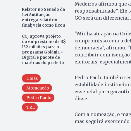
Medeiros afirmou que a
Relator no Senado da
responsabilidade”. Ele
Lei Antifacção
GO será um diferencial 
entrega relatório
final; veja como ficou
“Minha atuação na Orde
CCJ aprova projeto
compromisso com a defes
do empréstimo de R$
132 milhões para o
democracia”, afirmou. “
programa Goiânia +
contribuir com isenção
Digital e pacote de
eleitorais, especialment
matérias do prefeito
Pedro Paulo também ress
Goiás
estabilidade institucion
Momeação
essencial para garantir
Pedro Paulo
disse.
TRE
Com a nomeação, o magis
mas seguirá exercendo o