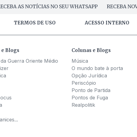
ECEBA AS NOTÍCIAS NO SEU WHATSAPP
RECEBA NOV
TERMOS DE USO
ACESSO INTERNO
 e Blogs
Colunas e Blogs
 da Guerra Oriente Médio
Música
izer
O mundo bate à porta
ica
Opção Jurídica
Periscópio
Ponto de Partida
Pocus
Pontos de Fuga
a
Realpolitik
nices...