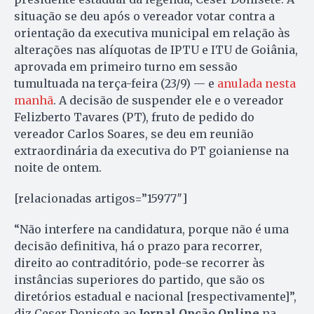
situação se deu após o vereador votar contra a
orientação da executiva municipal em relação às
alterações nas alíquotas de IPTU e ITU de Goiânia,
aprovada em primeiro turno em sessão
tumultuada na terça-feira (23/9) — e
anulada nesta
manhã
. A decisão de suspender ele e o vereador
Felizberto Tavares (PT), fruto de pedido do
vereador Carlos Soares, se deu em reunião
extraordinária da executiva do PT goianiense na
noite de ontem.
[relacionadas artigos=”15977″]
“Não interfere na candidatura, porque não é uma
decisão definitiva, há o prazo para recorrer,
direito ao contraditório, pode-se recorrer às
instâncias superiores do partido, que são os
diretórios estadual e nacional [respectivamente]”,
diz Ceser Donisete ao
Jornal Opção Online
na