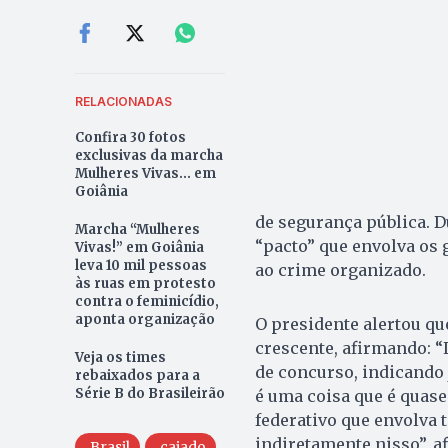
RELACIONADAS
Confira 30 fotos
exclusivas da marcha
Mulheres Vivas... em
Goiânia
de segurança pública. D
Marcha “Mulheres
“pacto” que envolva os 
Vivas!” em Goiânia
leva 10 mil pessoas
ao crime organizado.
às ruas em protesto
contra o feminicídio,
aponta organização
O presidente alertou qu
crescente, afirmando: “
Veja os times
de concurso, indicando j
rebaixados para a
Série B do Brasileirão
é uma coisa que é quase
federativo que envolva 
indiretamente nisso”, a
Brasil
caiado