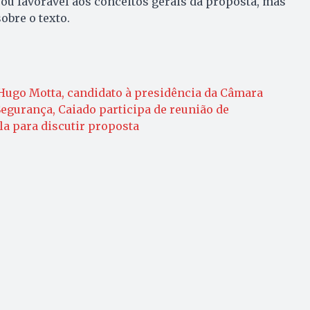
rou favorável aos conceitos gerais da proposta, mas
obre o texto.
Hugo Motta, candidato à presidência da Câmara
Segurança, Caiado participa de reunião de
a para discutir proposta