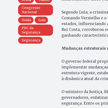
Congresso
Segundo Lula, a crimin
Nacional
Comando Vermelho e o P
Goiás
Lula
estados, influenciando 
PEC da
Rui Costa, corroborou e
Segurança
ganhando característica
Segurança
Mudanças estruturais 
O governo federal propõ
implementar mudanças e
estrutura vigente, esta
à dinâmica atual da crim
O ministro da Justiça, 
governadores, enfatiza
segurança. Entre os prin