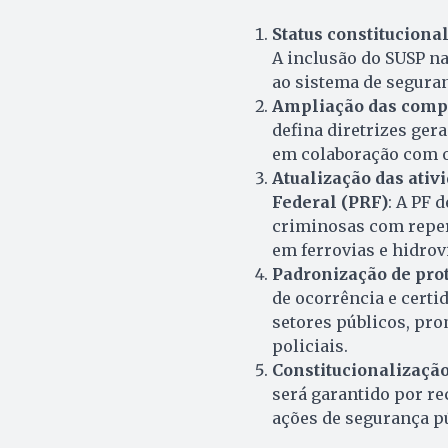
Status constituciona
A inclusão do SUSP na
ao sistema de segura
Ampliação das comp
defina diretrizes ger
em colaboração com o
Atualização das ativi
Federal (PRF)
: A PF 
criminosas com reper
em ferrovias e hidrovi
Padronização de pro
de ocorrência e certi
setores públicos, p
policiais.
Constitucionalização
será garantido por re
ações de segurança pú