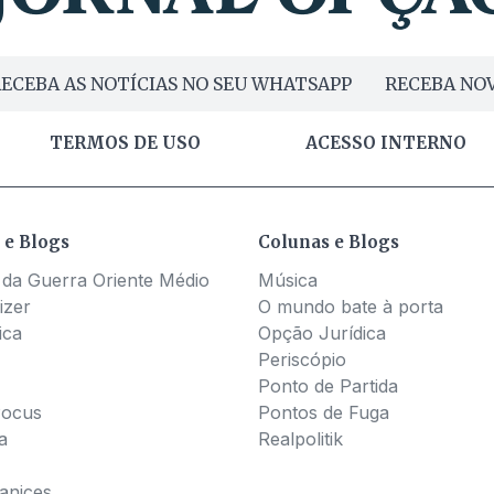
ECEBA AS NOTÍCIAS NO SEU WHATSAPP
RECEBA NOV
TERMOS DE USO
ACESSO INTERNO
 e Blogs
Colunas e Blogs
 da Guerra Oriente Médio
Música
izer
O mundo bate à porta
ica
Opção Jurídica
Periscópio
Ponto de Partida
Pocus
Pontos de Fuga
a
Realpolitik
nices...