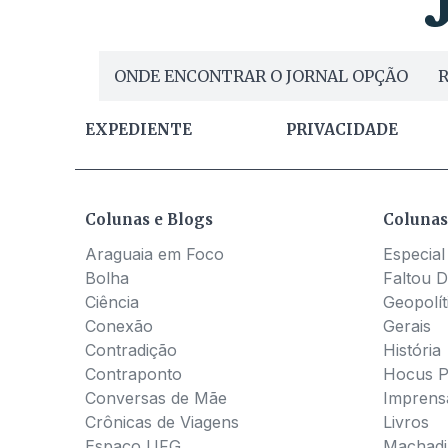
ONDE ENCONTRAR O JORNAL OPÇÃO
R
EXPEDIENTE
PRIVACIDADE
Colunas e Blogs
Colunas
Araguaia em Foco
Especial
Bolha
Faltou D
Ciência
Geopolít
Conexão
Gerais
Contradição
História
Contraponto
Hocus 
Conversas de Mãe
Imprens
Crônicas de Viagens
Livros
Espaço UFG
Machadia