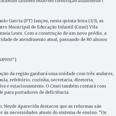
cacionais também estão em construção atualmente
|
ulo Garcia (PT) lançou, nesta quinta-feira (3/3), as
tro Municipal de Educação Infantil (Cmei) Vila
imeia Leste. Com a construção de um novo prédio, a
cidade de atendimento atual, passando de 80 alunos
”48900″]
ação da região ganhará uma unidade com três andares,
ula, refeitório, cozinha, secretaria, diretoria,
ativa e estacionamento. O Cmei também contará com
e para portadores de deficiência.
o, Neyde Aparecida destacou que as reformas são
r às necessidades atuais do sistema de ensino. “Os