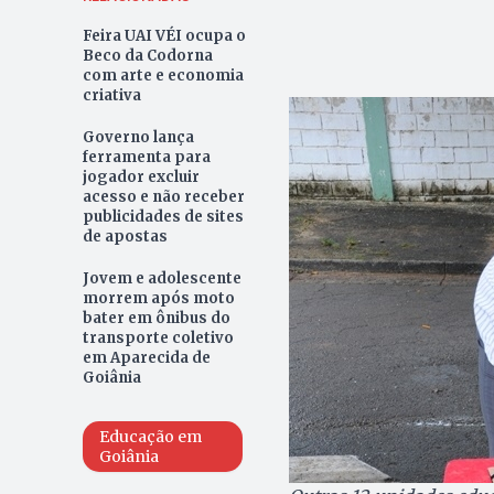
Feira UAI VÉI ocupa o
Beco da Codorna
com arte e economia
criativa
Governo lança
ferramenta para
jogador excluir
acesso e não receber
publicidades de sites
de apostas
Jovem e adolescente
morrem após moto
bater em ônibus do
transporte coletivo
em Aparecida de
Goiânia
Educação em
Goiânia