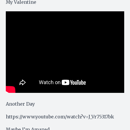
My Valentine
Another Day
https://www.youtube.com/watch?v=J_Vr75317bk
Maybe I’m Amazed