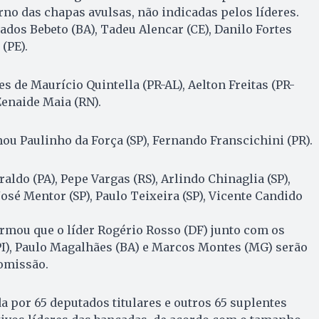
o das chapas avulsas, não indicadas pelos líderes.
ados Bebeto (BA), Tadeu Alencar (CE), Danilo Fortes
(PE).
 de Maurício Quintella (PR-AL), Aelton Freitas (PR-
Zenaide Maia (RN).
ou Paulinho da Força (SP), Fernando Franscichini (PR).
ldo (PA), Pepe Vargas (RS), Arlindo Chinaglia (SP),
osé Mentor (SP), Paulo Teixeira (SP), Vicente Candido
rmou que o líder Rogério Rosso (DF) junto com os
PI), Paulo Magalhães (BA) e Marcos Montes (MG) serão
omissão.
 por 65 deputados titulares e outros 65 suplentes