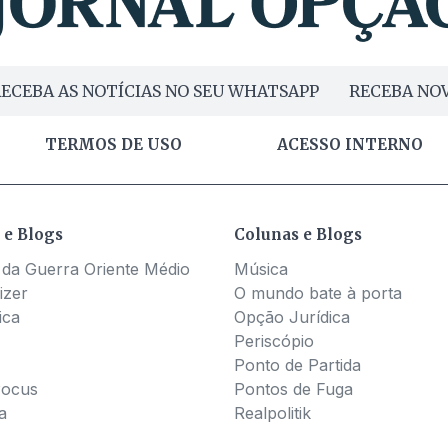
ECEBA AS NOTÍCIAS NO SEU WHATSAPP
RECEBA NOV
TERMOS DE USO
ACESSO INTERNO
 e Blogs
Colunas e Blogs
 da Guerra Oriente Médio
Música
izer
O mundo bate à porta
ica
Opção Jurídica
Periscópio
Ponto de Partida
Pocus
Pontos de Fuga
a
Realpolitik