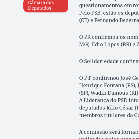
Câmara dos
questionamentos em torn
Deputados
Pelo PSB, estão os deput
(CE) e Fernando Bezerra 
O PR confirmou os nomes
MG), Édio Lopes (RR) e 
O Solidariedade confirm
O PT confirmou José Gera
Henrique Fontana (RS), J
(SP), Wadih Damous (RJ)
A Liderança do PSD info
deputados Júlio César (
membros titulares da C
A comissão será formada