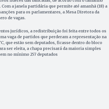
tivos líderes das bancadas, de acordo com o tamanho
 Com a janela partidária que permite até amanhã (18) a
sanções para os parlamentares, a Mesa Diretora da
ero de vagas.
tos jurídicos, a redistribuição foi feita entre todos os
 uma vaga de partidos que perderam a representação na
, que estão sem deputados, ficasse dentro do bloco
ara ser eleita, a chapa precisará da maioria simples
otem no mínimo 257 deputados