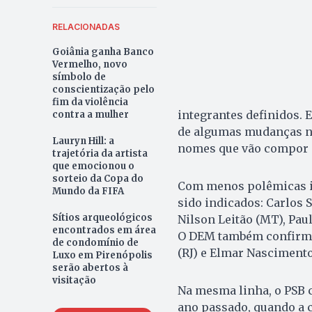
RELACIONADAS
Goiânia ganha Banco
Vermelho, novo
símbolo de
conscientização pelo
fim da violência
integrantes definidos. E
contra a mulher
de algumas mudanças na
Lauryn Hill: a
nomes que vão compor 
trajetória da artista
que emocionou o
sorteio da Copa do
Com menos polêmicas i
Mundo da FIFA
sido indicados: Carlos S
Sítios arqueológicos
Nilson Leitão (MT), Paul
encontrados em área
O DEM também confirmo
de condomínio de
(RJ) e Elmar Nascimento
Luxo em Pirenópolis
serão abertos à
visitação
Na mesma linha, o PSB 
ano passado, quando a c