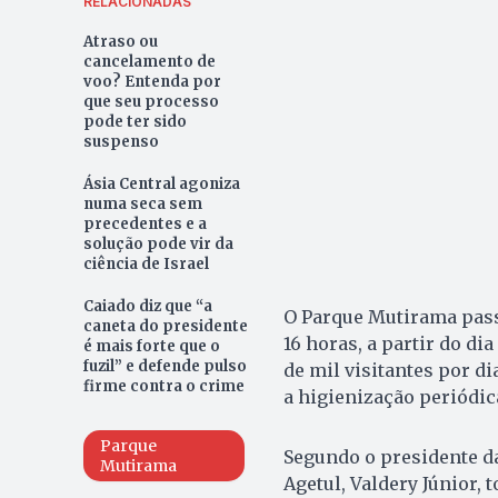
RELACIONADAS
Atraso ou
cancelamento de
voo? Entenda por
que seu processo
pode ter sido
suspenso
Ásia Central agoniza
numa seca sem
precedentes e a
solução pode vir da
ciência de Israel
Caiado diz que “a
O Parque Mutirama passa
caneta do presidente
16 horas, a partir do di
é mais forte que o
fuzil” e defende pulso
de mil visitantes por d
firme contra o crime
a higienização periódi
Parque
Segundo o presidente da
Mutirama
Agetul, Valdery Júnior,