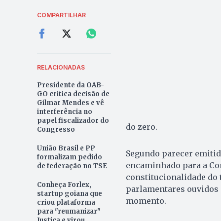
COMPARTILHAR
RELACIONADAS
Presidente da OAB-
GO critica decisão de
Gilmar Mendes e vê
interferência no
papel fiscalizador do
do zero.
Congresso
União Brasil e PP
Segundo parecer emitido
formalizam pedido
encaminhado para a Com
de federação no TSE
constitucionalidade do 
Conheça Forlex,
parlamentares ouvidos p
startup goiana que
momento.
criou plataforma
para "reumanizar"
Justiça e virou