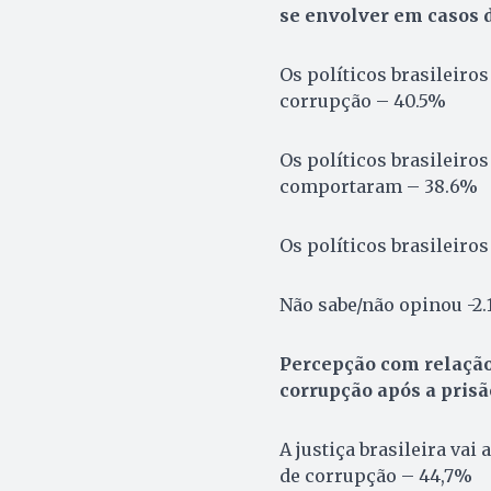
se envolver em casos d
Os políticos brasileiro
corrupção – 40.5%
Os políticos brasileir
comportaram – 38.6%
Os políticos brasileiro
Não sabe/não opinou -2
Percepção com relação 
corrupção após a prisã
A justiça brasileira va
de corrupção – 44,7%