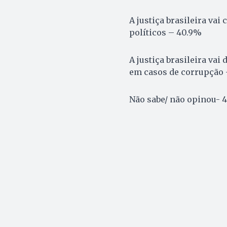
A justiça brasileira va
políticos – 40.9%
A justiça brasileira va
em casos de corrupção 
Não sabe/ não opinou- 