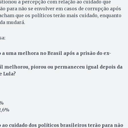
tionou a percepção com relação ao cuidado que
erão para não se envolver em casos de corrupção após
acham que os políticos terão mais cuidado, enquanto
da mudará.
sa:
 a uma melhora no Brasil após a prisão do ex-
il melhorou, piorou ou permaneceu igual depois da
e Lula?
0%
2,6%
ao cuidado dos políticos brasileiros terão para não