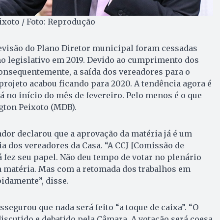
xoto / Foto: Reprodução
evisão do Plano Diretor municipal foram cessadas
no legislativo em 2019. Devido ao cumprimento dos
onsequentemente, a saída dos vereadores para o
projeto acabou ficando para 2020. A tendência agora é
já no início do mês de fevereiro. Pelo menos é o que
gton Peixoto (MDB).
ador declarou que a aprovação da matéria já é um
a dos vereadores da Casa. “A CCJ [Comissão de
já fez seu papel. Não deu tempo de votar no plenário
à matéria. Mas com a retomada dos trabalhos em
idamente”, disse.
ssegurou que nada será feito “a toque de caixa”. “O
discutido e debatido pela Câmara. A votação será coesa