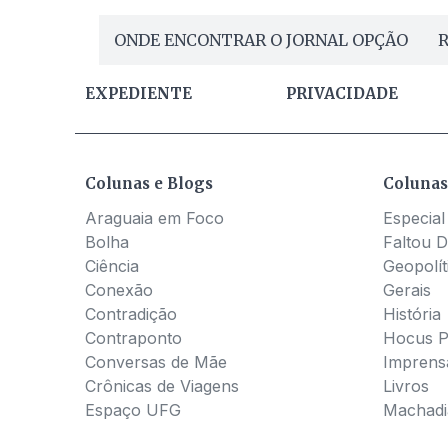
ONDE ENCONTRAR O JORNAL OPÇÃO
R
EXPEDIENTE
PRIVACIDADE
Colunas e Blogs
Colunas
Araguaia em Foco
Especial
Bolha
Faltou D
Ciência
Geopolít
Conexão
Gerais
Contradição
História
Contraponto
Hocus 
Conversas de Mãe
Imprens
Crônicas de Viagens
Livros
Espaço UFG
Machadia