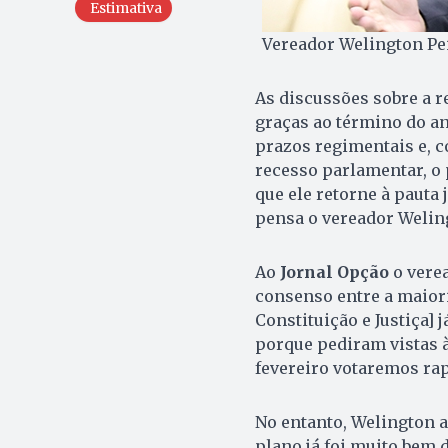
Estimativa
Vereador Welington Pei
As discussões sobre a r
graças ao término do a
prazos regimentais e, c
recesso parlamentar, o 
que ele retorne à pauta 
pensa o vereador Welin
Ao
Jornal Opção
o vere
consenso entre a maiori
Constituição e Justiça] 
porque pediram vistas 
fevereiro votaremos rap
No entanto, Welington a
plano já foi muito bem 