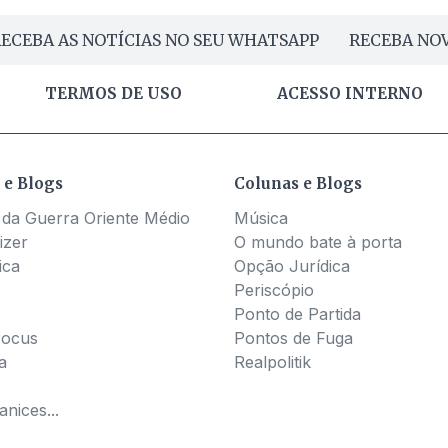
ECEBA AS NOTÍCIAS NO SEU WHATSAPP
RECEBA NOV
TERMOS DE USO
ACESSO INTERNO
 e Blogs
Colunas e Blogs
 da Guerra Oriente Médio
Música
izer
O mundo bate à porta
ica
Opção Jurídica
Periscópio
Ponto de Partida
Pocus
Pontos de Fuga
a
Realpolitik
nices...