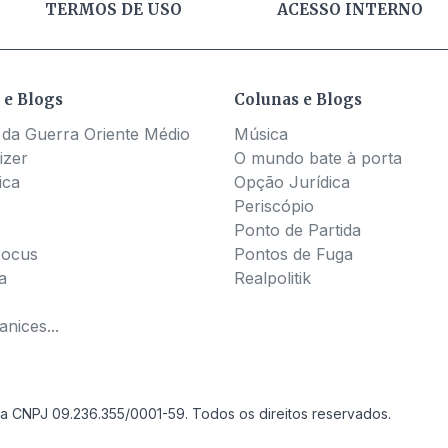
TERMOS DE USO
ACESSO INTERNO
 e Blogs
Colunas e Blogs
 da Guerra Oriente Médio
Música
izer
O mundo bate à porta
ica
Opção Jurídica
Periscópio
Ponto de Partida
Pocus
Pontos de Fuga
a
Realpolitik
nices...
a CNPJ 09.236.355/0001-59. Todos os direitos reservados.