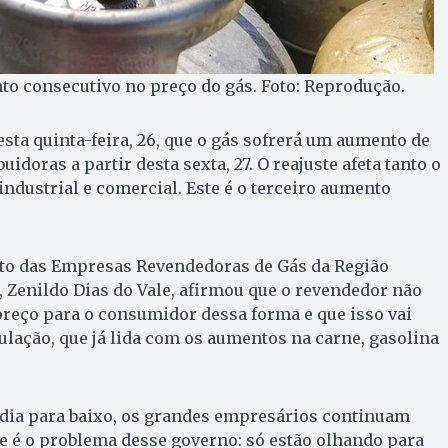
nto consecutivo no preço do gás. Foto: Reprodução.
sta quinta-feira, 26, que o gás sofrerá um aumento de
idoras a partir desta sexta, 27. O reajuste afeta tanto o
industrial e comercial. Este é o terceiro aumento
ato das Empresas Revendedoras de Gás da Região
, Zenildo Dias do Vale, afirmou que o revendedor não
preço para o consumidor dessa forma e que isso vai
pulação, que já lida com os aumentos na carne, gasolina
édia para baixo, os grandes empresários continuam
e é o problema desse governo: só estão olhando para