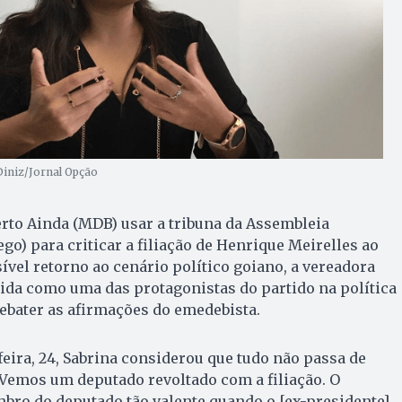
Diniz/Jornal Opção
to Ainda (MDB) usar a tribuna da Assembleia
ego) para criticar a filiação de Henrique Meirelles ao
vel retorno ao cenário político goiano, a vereadora
tida como uma das protagonistas do partido na política
ebater as afirmações do emedebista.
eira, 24, Sabrina considerou que tudo não passa de
“Vemos um deputado revoltado com a filiação. O
bro do deputado tão valente quando o [ex-presidente]