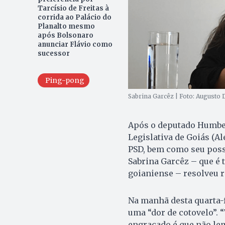
Tarcísio de Freitas à
corrida ao Palácio do
Planalto mesmo
após Bolsonaro
anunciar Flávio como
sucessor
Ping-pong
Sabrina Garcêz | Foto: Augusto 
Após o deputado Humber
Legislativa de Goiás (Al
PSD, bem como seu possí
Sabrina Garcêz – que é 
goianiense – resolveu r
Na manhã desta quarta-f
uma “dor de cotovelo”. 
engraçado é que não lem