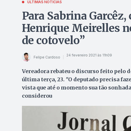
ÚLTIMAS NOTÍCIAS
Para Sabrina Garcêz, c
Henrique Meirelles 
de cotovelo”
24 fevereiro 2021 às 11h09
Felipe Cardoso
Vereadora rebateu o discurso feito pelo 
última terça, 23. "O deputado precisa fa
vista que até o momento sua tão sonhada 
considerou