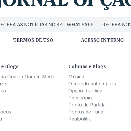
ECEBA AS NOTÍCIAS NO SEU WHATSAPP
RECEBA NOV
TERMOS DE USO
ACESSO INTERNO
 e Blogs
Colunas e Blogs
 da Guerra Oriente Médio
Música
izer
O mundo bate à porta
ica
Opção Jurídica
Periscópio
Ponto de Partida
Pocus
Pontos de Fuga
a
Realpolitik