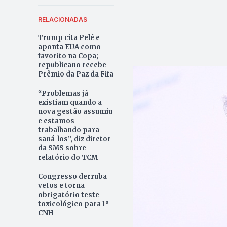
RELACIONADAS
Trump cita Pelé e
aponta EUA como
favorito na Copa;
republicano recebe
Prêmio da Paz da Fifa
“Problemas já
existiam quando a
nova gestão assumiu
e estamos
trabalhando para
saná-los”, diz diretor
da SMS sobre
relatório do TCM
Congresso derruba
vetos e torna
obrigatório teste
toxicológico para 1ª
CNH