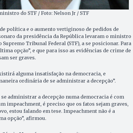
inistro do STF / Foto: Nelson Jr / STF
ade política e o aumento vertiginoso de pedidos de
sonaro da presidência da República levaram o ministro
o Supremo Tribunal Federal (STF), a se posicionar. Para
ltima opção”, e que para isso as evidências de crime de
sam ser graves.
istirá alguma insatisfação na democracia, e
aneira ordinária de se administrar a decepção”.
e se administrar a decepção numa democracia é com
 um impeachment, é preciso que os fatos sejam graves,
vo, estou falando em tese. Impeachment não é a
ima opção”, afirmou.