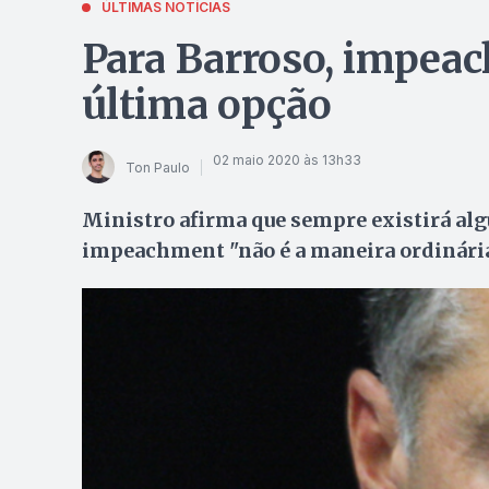
ÚLTIMAS NOTÍCIAS
Para Barroso, impeac
última opção
02 maio 2020 às 13h33
Ton Paulo
Ministro afirma que sempre existirá alg
impeachment "não é a maneira ordinária