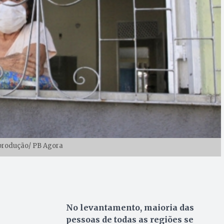
produção/ PB Agora
No levantamento, maioria das
pessoas de todas as regiões se