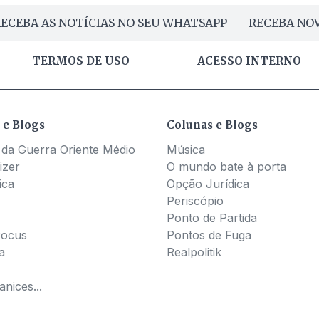
ECEBA AS NOTÍCIAS NO SEU WHATSAPP
RECEBA NOV
TERMOS DE USO
ACESSO INTERNO
 e Blogs
Colunas e Blogs
 da Guerra Oriente Médio
Música
izer
O mundo bate à porta
ica
Opção Jurídica
Periscópio
Ponto de Partida
Pocus
Pontos de Fuga
a
Realpolitik
nices...