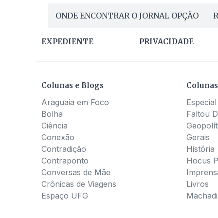
ONDE ENCONTRAR O JORNAL OPÇÃO
R
EXPEDIENTE
PRIVACIDADE
Colunas e Blogs
Colunas
Araguaia em Foco
Especial
Bolha
Faltou D
Ciência
Geopolít
Conexão
Gerais
Contradição
História
Contraponto
Hocus 
Conversas de Mãe
Imprens
Crônicas de Viagens
Livros
Espaço UFG
Machadia