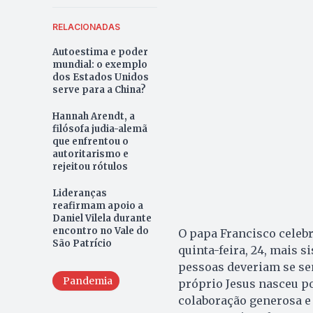
RELACIONADAS
Autoestima e poder
mundial: o exemplo
dos Estados Unidos
serve para a China?
Hannah Arendt, a
filósofa judia-alemã
que enfrentou o
autoritarismo e
rejeitou rótulos
Lideranças
reafirmam apoio a
Daniel Vilela durante
encontro no Vale do
O papa Francisco celebr
São Patrício
quinta-feira, 24, mais 
pessoas deveriam se sen
Pandemia
próprio Jesus nasceu po
colaboração generosa e