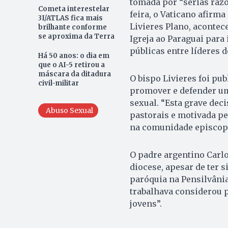
tomada por “sérias raz
Cometa interestelar
feira, o Vaticano afirma
3I/ATLAS fica mais
Livieres Plano, acontec
brilhante conforme
se aproxima da Terra
Igreja ao Paraguai para
públicas entre líderes d
Há 50 anos: o dia em
que o AI-5 retirou a
máscara da ditadura
O bispo Livieres foi pu
civil-militar
promover e defender um
sexual. “Esta grave deci
Abuso Sexual
pastorais e motivada pe
na comunidade episcopa
O padre argentino Carlo
diocese, apesar de ter
paróquia na Pensilvâni
trabalhava considerou 
jovens”.