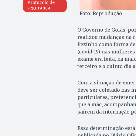
Protocolo de
segurança
Foto: Reprodução
O Governo de Goiás, por
realizou mudanças na co
Pezinho como forma de 
(covid-19) nas mulheres 
exame era feita, na maio
terceiro e o quinto dia 
Com a situação de emerg
deve ser coletado nas m
particulares, preferenci
que a mãe, acompanhante
saírem da internação pó
Essa determinação está 
publicada no Diário Ofic