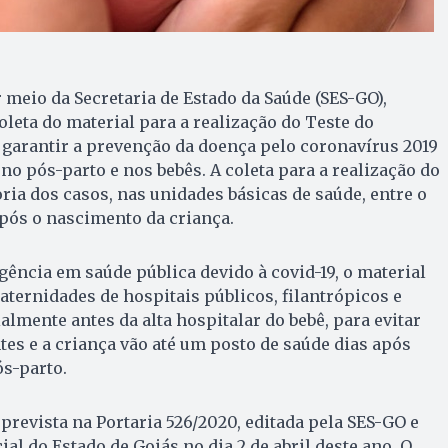
 meio da Secretaria de Estado da Saúde (SES-GO),
leta do material para a realização do Teste do
garantir a prevenção da doença pelo coronavírus 2019
no pós-parto e nos bebês. A coleta para a realização do
ria dos casos, nas unidades básicas de saúde, entre o
após o nascimento da criança.
ência em saúde pública devido à covid-19, o material
aternidades de hospitais públicos, filantrópicos e
almente antes da alta hospitalar do bebê, para evitar
s e a criança vão até um posto de saúde dias após
s-parto.
prevista na Portaria 526/2020, editada pela SES-GO e
ial do Estado de Goiás no dia 2 de abril deste ano. O