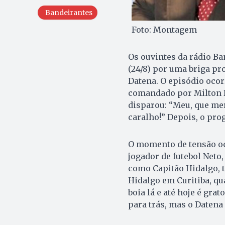
Bandeirantes
Foto: Montagem
Os ouvintes da rádio B
(24/8) por uma briga pr
Datena. O episódio oco
comandado por Milton N
disparou: “Meu, que mer
caralho!” Depois, o pro
O momento de tensão oc
jogador de futebol Neto
como Capitão Hidalgo, 
Hidalgo em Curitiba, qu
boia lá e até hoje é gra
para trás, mas o Datena 