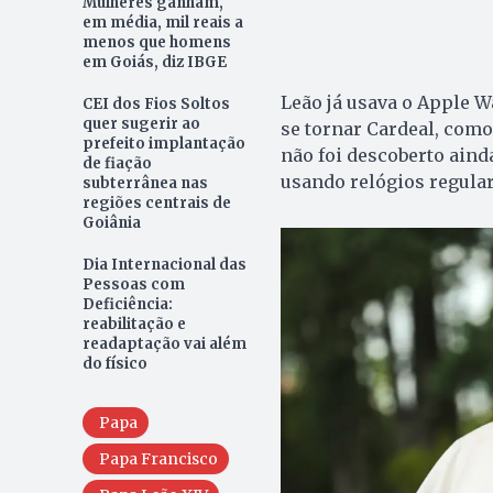
Mulheres ganham,
em média, mil reais a
menos que homens
em Goiás, diz IBGE
Leão já usava o Apple W
CEI dos Fios Soltos
quer sugerir ao
se tornar Cardeal, como
prefeito implantação
não foi descoberto aind
de fiação
usando relógios regula
subterrânea nas
regiões centrais de
Goiânia
Dia Internacional das
Pessoas com
Deficiência:
reabilitação e
readaptação vai além
do físico
Papa
Papa Francisco