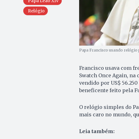
Papa Leão XIV
Relógio
Papa Francisco usando relógio p
Francisco usava com fr
Swatch Once Again, na c
vendido por US$ 56.250 
beneficente feito pela 
O relógio simples do Pa
mais caro no mundo, q
Leia também: