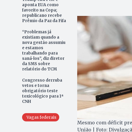
aponta EUA como
favorito na Copa;
republicano recebe
Prêmio da Paz da Fifa
“Problemas já
existiam quando a
nova gestão assumiu
e estamos
trabalhando para
saná-los”, diz diretor
da SMS sobre
relatório do TCM
Congresso derruba
vetos e torna
obrigatório teste
toxicológico para 1ª
CNH
Vagas federais
Mesmo com déficit prev
União | Foto: Divulgaç