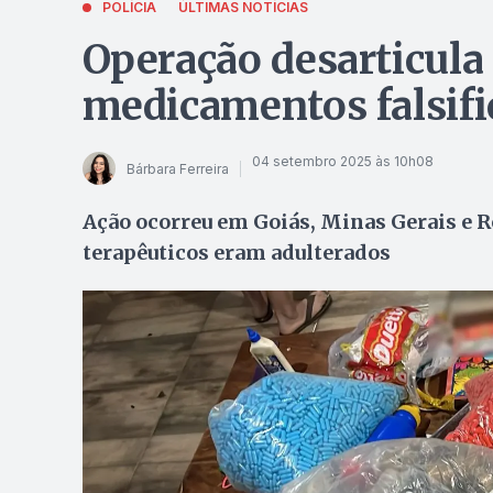
POLÍCIA
ÚLTIMAS NOTÍCIAS
Operação desarticula
medicamentos falsif
04 setembro 2025 às 10h08
Bárbara Ferreira
Ação ocorreu em Goiás, Minas Gerais e 
terapêuticos eram adulterados