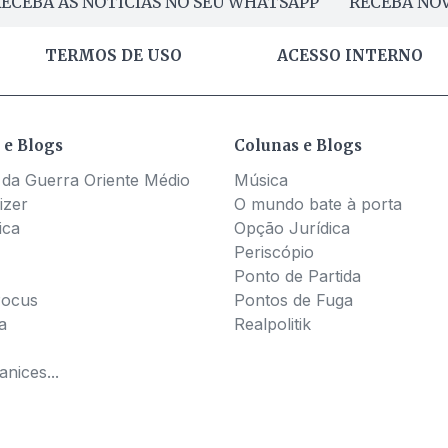
ECEBA AS NOTÍCIAS NO SEU WHATSAPP
RECEBA NOV
TERMOS DE USO
ACESSO INTERNO
 e Blogs
Colunas e Blogs
 da Guerra Oriente Médio
Música
izer
O mundo bate à porta
ica
Opção Jurídica
Periscópio
Ponto de Partida
Pocus
Pontos de Fuga
a
Realpolitik
nices...