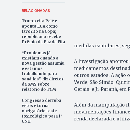
RELACIONADAS
Trump cita Pelé e
aponta EUA como
favorito na Copa;
republicano recebe
Prêmio da Paz da Fifa
medidas cautelares, seg
“Problemas já
existiam quando a
A investigação apontou
nova gestão assumiu
medicamentos destinados
e estamos
trabalhando para
outros estados. A ação 
saná-los”, diz diretor
Verde, São Simão, Quiri
da SMS sobre
Gerais, e Ji-Paraná, em
relatório do TCM
Congresso derruba
Além da manipulação il
vetos e torna
obrigatório teste
movimentações financei
toxicológico para 1ª
renda declarada e utili
CNH