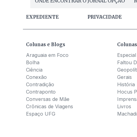
ONDE ENCONTRAR O JORNAL OPÇÃO
R
EXPEDIENTE
PRIVACIDADE
Colunas e Blogs
Colunas
Araguaia em Foco
Especial
Bolha
Faltou D
Ciência
Geopolít
Conexão
Gerais
Contradição
História
Contraponto
Hocus 
Conversas de Mãe
Imprens
Crônicas de Viagens
Livros
Espaço UFG
Machadia