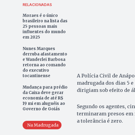
RELACIONADAS
Moraes é o único
brasileiro na lista das
25 pessoas mais
influentes do mundo
em 2025
Nunes Marques
derruba afastamento
e Wanderlei Barbosa
retorna ao comando
do executivo
A Polícia Civil de Anáp
tocantinense
madrugada dos dias 5 e 
Mudança para prédio
dirigiam sob efeito de 
da Caixa deve gerar
economia de até R$
19 mi em aluguéis ao
Segundo os agentes, ci
Governo de Goiás
terminaram presos em fl
a tolerância é zero.
Na Madrugada