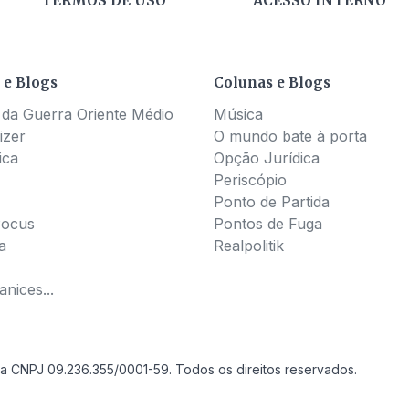
TERMOS DE USO
ACESSO INTERNO
 e Blogs
Colunas e Blogs
 da Guerra Oriente Médio
Música
izer
O mundo bate à porta
ica
Opção Jurídica
Periscópio
Ponto de Partida
Pocus
Pontos de Fuga
a
Realpolitik
nices...
a CNPJ 09.236.355/0001-59. Todos os direitos reservados.