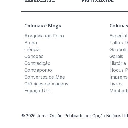
EXPEDIENTE
PRIVACIDADE
Colunas e Blogs
Colunas
Araguaia em Foco
Especial
Bolha
Faltou D
Ciência
Geopolít
Conexão
Gerais
Contradição
História
Contraponto
Hocus 
Conversas de Mãe
Imprens
Crônicas de Viagens
Livros
Espaço UFG
Machadia
© 2026 Jornal Opção. Publicado por Opção Notícias Ltd