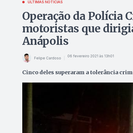
ÚLTIMAS NOTÍCIAS
Operação da Polícia Ci
motoristas que dirig
Anápolis
06 fevereiro 2021 às 13h01
Felipe Cardoso
Cinco deles superaram a tolerância cri