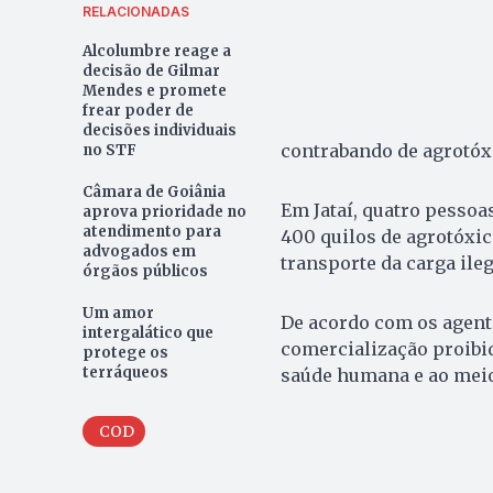
RELACIONADAS
Alcolumbre reage a
decisão de Gilmar
Mendes e promete
frear poder de
decisões individuais
contrabando de agrotóxi
no STF
Câmara de Goiânia
Em Jataí, quatro pessoa
aprova prioridade no
atendimento para
400 quilos de agrotóxic
advogados em
transporte da carga ileg
órgãos públicos
Um amor
De acordo com os agente
intergalático que
comercialização proibi
protege os
terráqueos
saúde humana e ao meio
COD