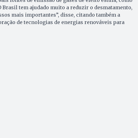
pais fontes de emissão de gases de efeito estufa, como
O Brasil tem ajudado muito a reduzir o desmatamento,
assos mais importantes”, disse, citando também a
ração de tecnologias de energias renováveis para