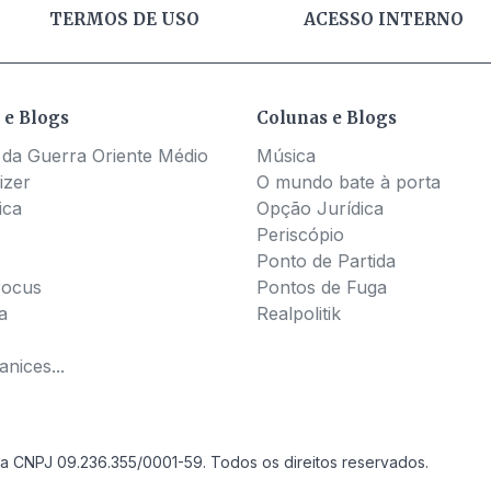
TERMOS DE USO
ACESSO INTERNO
 e Blogs
Colunas e Blogs
 da Guerra Oriente Médio
Música
izer
O mundo bate à porta
ica
Opção Jurídica
Periscópio
Ponto de Partida
Pocus
Pontos de Fuga
a
Realpolitik
nices...
a CNPJ 09.236.355/0001-59. Todos os direitos reservados.