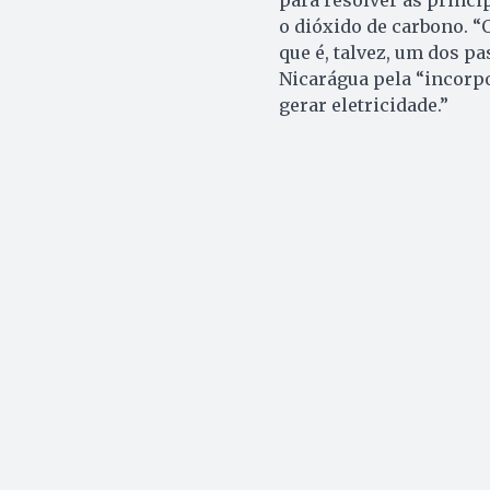
para resolver as princi
o dióxido de carbono. “
que é, talvez, um dos p
Nicarágua pela “incorpo
gerar eletricidade.”