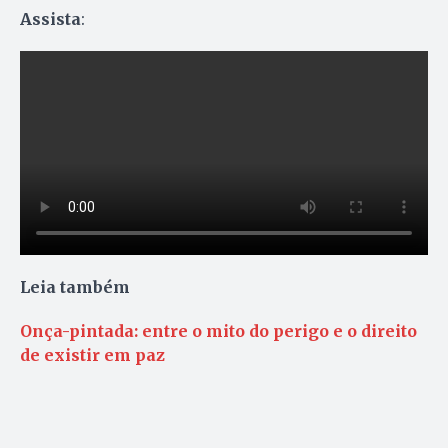
Assista
:
Leia também
Onça-pintada: entre o mito do perigo e o direito
de existir em paz