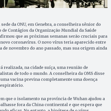
 sede da ONU, em Genebra, a conselheira sênior do
 de Contágios da Organização Mundial da Saúde
afirmou que as próximas semanas serão cruciais para
novo coronavírus. O novo vírus teria aparecido entre
a de novembro do ano passado, mas sua origem ainda
rá realizada, na cidade suíça, uma reunião de
listas de todo o mundo. A conselheira da OMS disse
iar uma vacina previna completamente uma doença
espiratório.
m que o isolamento na província de Wuhan ajudou a
spalhasse fora da China continental e que espera que
ndo eficaz. No entanto, a hipótese de o vírus