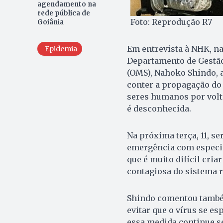
agendamento na
rede pública de
Foto: Reprodução R7
Goiânia
Em entrevista à NHK, na
Epidemia
Departamento de Gestão
(OMS), Nahoko Shindo, 
conter a propagação do 
seres humanos por volt
é desconhecida.
Na próxima terça, 11, se
emergência com especia
que é muito difícil cr
contagiosa do sistema r
Shindo comentou també
evitar que o vírus se e
essa medida continue se