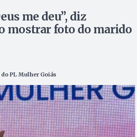
eus me deu”, diz
o mostrar foto do marido
o do PL Mulher Goiás