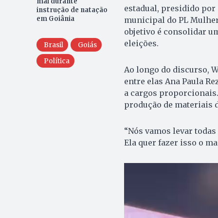
mal durante
estadual, presidido por
instrução de natação
em Goiânia
municipal do PL Mulher 
objetivo é consolidar u
eleições.
Brasil
Goiás
Política
Ao longo do discurso, W
entre elas Ana Paula Re
a cargos proporcionais.
produção de materiais d
“Nós vamos levar todas 
Ela quer fazer isso o ma