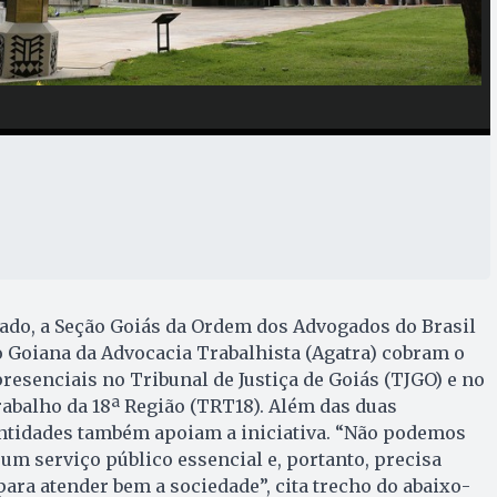
ado, a Seção Goiás da Ordem dos Advogados do Brasil
 Goiana da Advocacia Trabalhista (Agatra) cobram o
presenciais no Tribunal de Justiça de Goiás (TJGO) e no
abalho da 18ª Região (TRT18). Além das duas
 entidades também apoiam a iniciativa. “Não podemos
 um serviço público essencial e, portanto, precisa
para atender bem a sociedade”, cita trecho do abaixo-