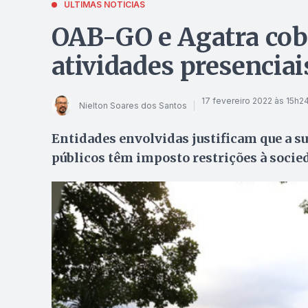
ÚLTIMAS NOTÍCIAS
OAB-GO e Agatra cob
atividades presencia
17 fevereiro 2022 às 15h2
Nielton Soares dos Santos
Entidades envolvidas justificam que a s
públicos têm imposto restrições à socie