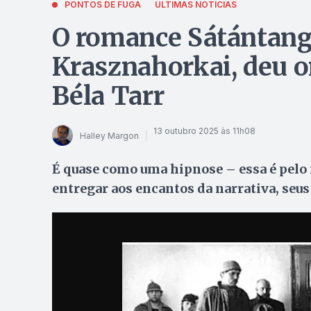
PONTOS DE FUGA
ÚLTIMAS NOTÍCIAS
O romance Sátántangó
Krasznahorkai, deu o
Béla Tarr
13 outubro 2025 às 11h08
Halley Margon
É quase como uma hipnose – essa é pelo
entregar aos encantos da narrativa, seus