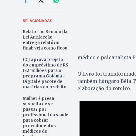
RELACIONADAS
Relator no Senado da
Lei Antifacção
entrega relatório
final; veja como ficou
médico e psicanalista Pa
CCJ aprova projeto
do empréstimo de R$
132 milhões para o
O livro foi transformad
programa Goiânia +
também húngaro Béla Tar
Digital e pacote de
matérias do prefeito
elaboração do roteiro.
Mulher é presa
suspeita de se
passar por
profissional da saúde
para cobrar
procedimentos
médicos de