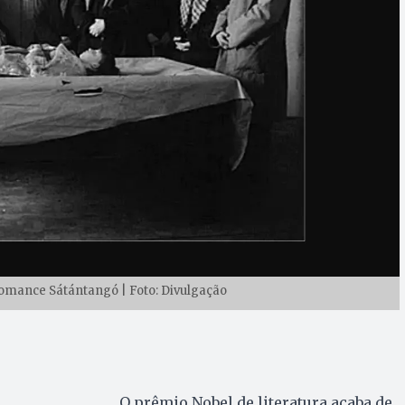
omance Sátántangó | Foto: Divulgação
O prêmio Nobel de literatura acaba de