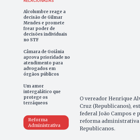
RELACIONADAS
Alcolumbre reage a
decisão de Gilmar
Mendes e promete
frear poder de
decisões individuais
no STF
Câmara de Goiânia
aprova prioridade no
atendimento para
advogados em
órgãos públicos
Um amor
intergalático que
protege os
O vereador Henrique Alv
terráqueos
Cruz (Republicanos), es
federal João Campos e p
Reforma
reforma administrativa 
Administrativa
Republicanos.