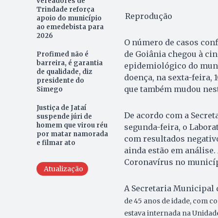
vereadores de
Trindade reforça
Reprodução
apoio do município
ao emedebista para
2026
O número de casos conf
de Goiânia chegou à cin
Profimed não é
barreira, é garantia
epidemiológico do mun
de qualidade, diz
doença, na sexta-feira, 
presidente do
que também mudou nest
Simego
Justiça de Jataí
De acordo com a Secreta
suspende júri de
homem que virou réu
segunda-feira, o Labora
por matar namorada
com resultados negativo
e filmar ato
ainda estão em análise.
Coronavírus no municíp
Atualização
A Secretaria Municipal 
de 45 anos de idade, com co
estava internada na Unidade