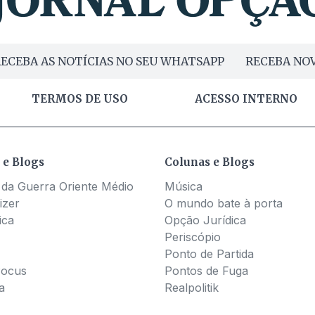
ECEBA AS NOTÍCIAS NO SEU WHATSAPP
RECEBA NOV
TERMOS DE USO
ACESSO INTERNO
 e Blogs
Colunas e Blogs
 da Guerra Oriente Médio
Música
izer
O mundo bate à porta
ica
Opção Jurídica
Periscópio
Ponto de Partida
Pocus
Pontos de Fuga
a
Realpolitik