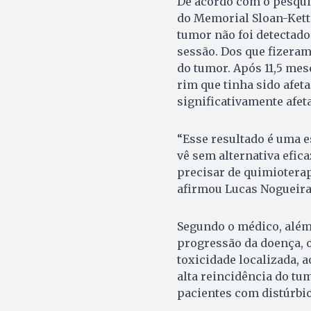
De acordo com o pesquis
do Memorial Sloan-Kett
tumor não foi detectado
sessão. Dos que fizera
do tumor. Após 11,5 me
rim que tinha sido afeta
significativamente afet
“Esse resultado é uma e
vê sem alternativa efic
precisar de quimioterap
afirmou Lucas Nogueira
Segundo o médico, além 
progressão da doença, o
toxicidade localizada, 
alta reincidência do tu
pacientes com distúrbio