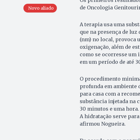
de Oncologia Genitouri
Novo aliado
A terapia usa uma subst
que na presença de luz
(nm) no local, provoca 
oxigenação, além de est
como se ocorresse um i
em um período de até 30
O procedimento minimam
profunda em ambiente d
para casa com a recomen
substância injetada na 
30 minutos e uma hora.
A hidratação serve para
afirmou Nogueira.