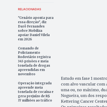
RELACIONADAS
"Cenário aponta para
essa direção", diz
Darô Fernandes
sobre Mobiliza
apoiar Daniel Vilela
em 2026
Comando de
Policiamento
Rodoviário registra
345 prisões e meia
tonelada de drogas
apreendidas em
novembro
Estudo em fase 1 mostr
Operação integrada
com alvo vascular com 
apreende meia
uma ou, no máximo, dua
tonelada de cocaína e
Nogueira, um dos respo
gera prejuízo de R$
37 milhões ao tráfico
Kettering Cancer Center
Os primeiros resultado