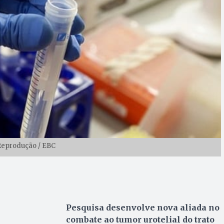
Reprodução / EBC
Pesquisa desenvolve nova aliada no
combate ao tumor urotelial do trato