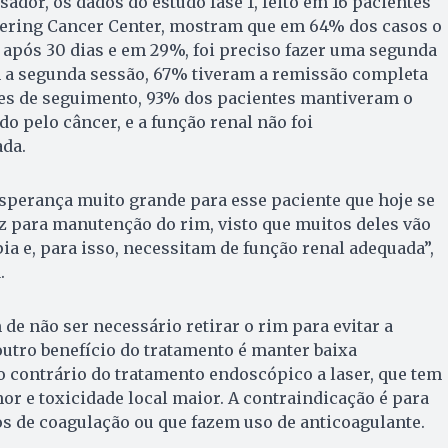
ador, os dados do estudo fase 1, feito em 16 pacientes
ering Cancer Center, mostram que em 64% dos casos o
 após 30 dias e em 29%, foi preciso fazer uma segunda
m a segunda sessão, 67% tiveram a remissão completa
ses de seguimento, 93% dos pacientes mantiveram o
do pelo câncer, e a função renal não foi
ada.
sperança muito grande para esse paciente que hoje se
az para manutenção do rim, visto que muitos deles vão
ia e, para isso, necessitam de função renal adequada”,
.
de não ser necessário retirar o rim para evitar a
utro benefício do tratamento é manter baixa
ao contrário do tratamento endoscópico a laser, que tem
mor e toxicidade local maior. A contraindicação é para
s de coagulação ou que fazem uso de anticoagulante.