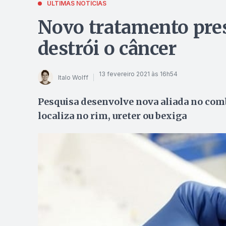
ÚLTIMAS NOTÍCIAS
Novo tratamento pre
destrói o câncer
13 fevereiro 2021 às 16h54
Italo Wolff
Pesquisa desenvolve nova aliada no comba
localiza no rim, ureter ou bexiga