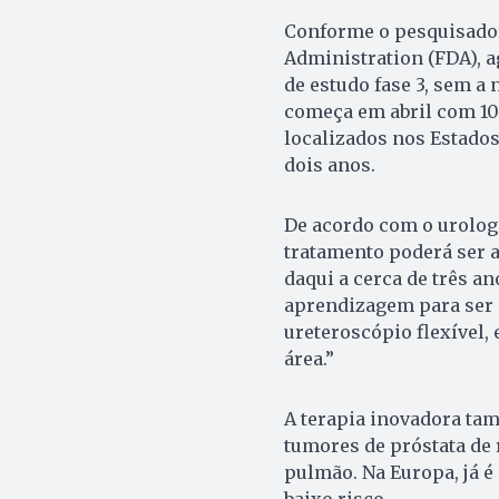
Conforme o pesquisador
Administration (FDA), a
de estudo fase 3, sem a 
começa em abril com 100
localizados nos Estados
dois anos.
De acordo com o urologi
tratamento poderá ser 
daqui a cerca de três a
aprendizagem para ser c
ureteroscópio flexível,
área.”
A terapia inovadora ta
tumores de próstata de 
pulmão. Na Europa, já é
baixo risco.