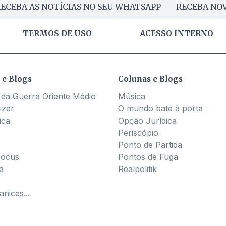
ECEBA AS NOTÍCIAS NO SEU WHATSAPP
RECEBA NOV
TERMOS DE USO
ACESSO INTERNO
 e Blogs
Colunas e Blogs
 da Guerra Oriente Médio
Música
izer
O mundo bate à porta
ica
Opção Jurídica
Periscópio
Ponto de Partida
Pocus
Pontos de Fuga
a
Realpolitik
nices...