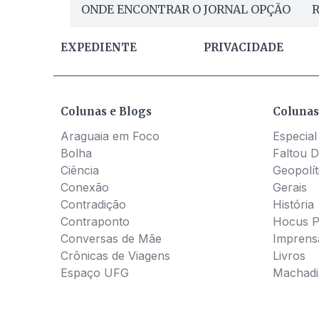
ONDE ENCONTRAR O JORNAL OPÇÃO
R
EXPEDIENTE
PRIVACIDADE
Colunas e Blogs
Colunas
Araguaia em Foco
Especial
Bolha
Faltou D
Ciência
Geopolít
Conexão
Gerais
Contradição
História
Contraponto
Hocus 
Conversas de Mãe
Imprens
Crônicas de Viagens
Livros
Espaço UFG
Machadia