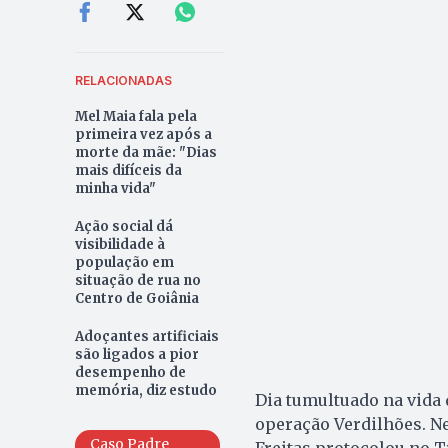
RELACIONADAS
Mel Maia fala pela
primeira vez após a
morte da mãe: "Dias
mais difíceis da
minha vida"
Ação social dá
visibilidade à
população em
situação de rua no
Centro de Goiânia
Adoçantes artificiais
são ligados a pior
desempenho de
memória, diz estudo
Dia tumultuado na vida 
operação Verdilhões. Nes
Caso Padre
Freitas protocolou no T