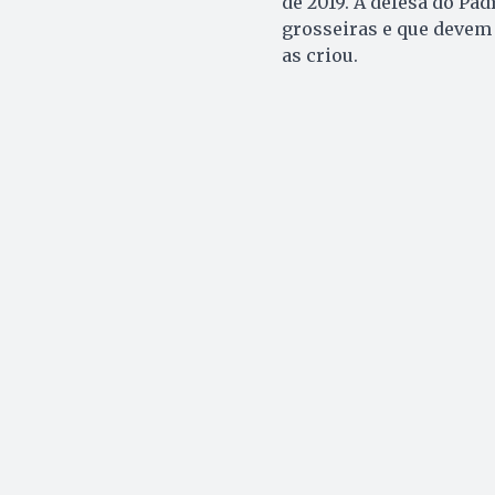
de 2019. A defesa do P
grosseiras e que devem
as criou.