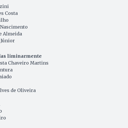
zini
es Costa
ilho
 Nascimento
e Almeida
 Júnior
das liminarmente
ista Chaveiro Martins
ntura
aiado
ves de Oliveira
a
o
iro