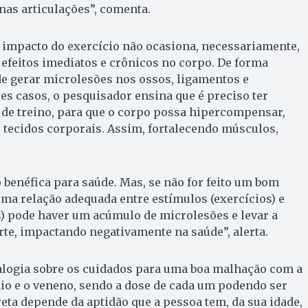
 nas articulações”, comenta.
 impacto do exercício não ocasiona, necessariamente,
 efeitos imediatos e crônicos no corpo. De forma
e gerar microlesões nos ossos, ligamentos e
es casos, o pesquisador ensina que é preciso ter
 de treino, para que o corpo possa hipercompensar,
 tecidos corporais. Assim, fortalecendo músculos,
 benéfica para saúde. Mas, se não for feito um bom
ma relação adequada entre estímulos (exercícios) e
) pode haver um acúmulo de microlesões e levar a
te, impactando negativamente na saúde”, alerta.
alogia sobre os cuidados para uma boa malhação com a
io e o veneno, sendo a dose de cada um podendo ser
reta depende da aptidão que a pessoa tem, da sua idade,