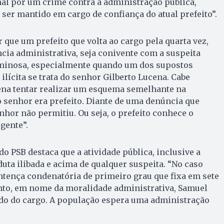
l por um crime contra a administração pública,
er mantido em cargo de confiança do atual prefeito”.
 que um prefeito que volta ao cargo pela quarta vez,
ia administrativa, seja conivente com a suspeita
riminosa, especialmente quando um dos supostos
ilícita se trata do senhor Gilberto Lucena. Cabe
cena tentar realizar um esquema semelhante na
 senhor era prefeito. Diante de uma denúncia que
hor não permitiu. Ou seja, o prefeito conhece o
gente”.
do PSB destaca que a atividade pública, inclusive a
duta ilibada e acima de qualquer suspeita. “No caso
ntença condenatória de primeiro grau que fixa em sete
anto, em nome da moralidade administrativa, Samuel
ado do cargo. A população espera uma administração