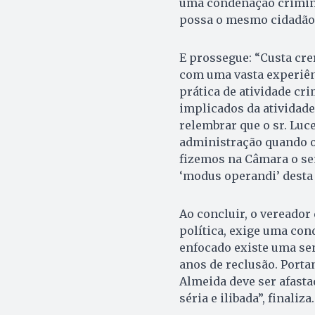
uma condenação crimina
possa o mesmo cidadão s
E prossegue: “Custa crer
com uma vasta experiênc
prática de atividade c
implicados da atividade 
relembrar que o sr. Lu
administração quando o
fizemos na Câmara o sen
‘modus operandi’ desta 
Ao concluir, o vereador 
política, exige uma con
enfocado existe uma se
anos de reclusão. Port
Almeida deve ser afast
séria e ilibada”, finaliza.